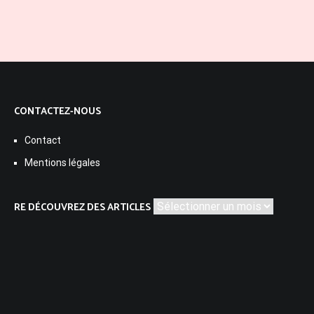
CONTACTEZ-NOUS
Contact
Mentions légales
Re
RE DÉCOUVREZ DES ARTICLES
découvrez
des
articles