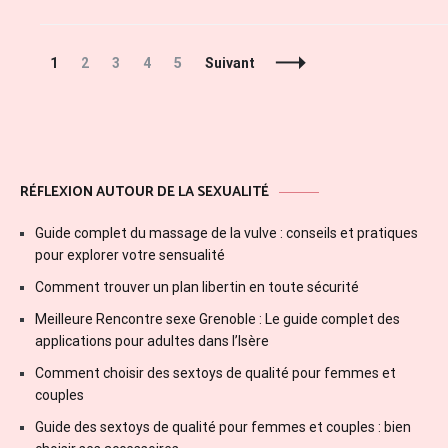
Navigation
Page
Page
Page
Page
Page
1
2
3
4
5
Suivant
des
articles
RÉFLEXION AUTOUR DE LA SEXUALITÉ
Guide complet du massage de la vulve : conseils et pratiques
pour explorer votre sensualité
Comment trouver un plan libertin en toute sécurité
Meilleure Rencontre sexe Grenoble : Le guide complet des
applications pour adultes dans l’Isère
Comment choisir des sextoys de qualité pour femmes et
couples
Guide des sextoys de qualité pour femmes et couples : bien